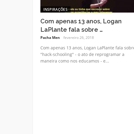
INSPIRAÇÕES
Com apenas 13 anos, Logan
LaPlante fala sobre …
Pacha Men
fevereiro 26, 2018
Com apenas 13 anos, Logan LaPlante fala sobr
"hack-schooling" - o ato de reprogramar a
maneira como nos educamos - e...