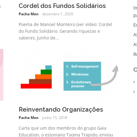
s
Cordel dos Fundos Solidários
I
Pacha Men
dezembro 1, 2020
p
Poema de Manoel Monteiro (ver vídeo: Cordel
E
do Fundo Solidário: Gerando riquezas e
A
saberes, Junho de...
A
R
C
Reinventando Organizações
Pacha Men
junho 15, 2018
Carta que um dos membros do grupo Gaia
Education, o estoniano Tooma Trapido, enviou