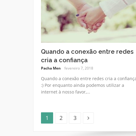
Quando a conexão entre redes
cria a confiança
Pacha Men
fevereiro 7, 2018
Quando a conexão entre redes cria a confianç
:) Por enquanto ainda podemos utilizar a
internet à nosso favor,...
Página
Página
Página
Paginação
1
2
3
de