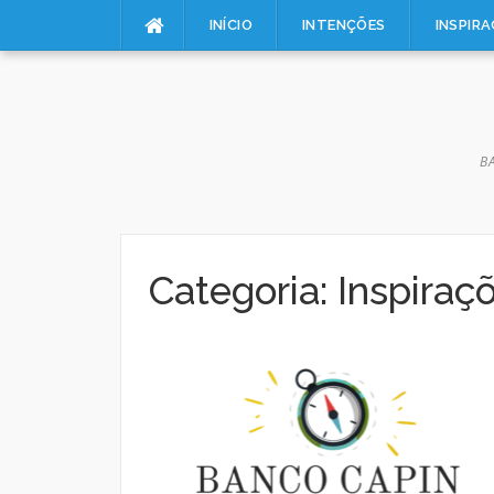
Pular
INÍCIO
INTENÇÕES
INSPIR
para
o
conteúdo
B
Categoria:
Inspiraç