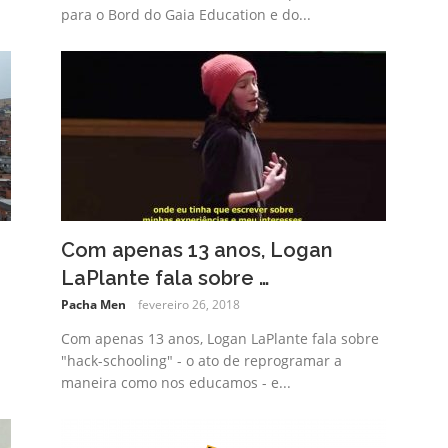
para o Bord do Gaia Education e do...
Com apenas 13 anos, Logan
LaPlante fala sobre …
Pacha Men
fevereiro 26, 2018
Com apenas 13 anos, Logan LaPlante fala sobre
"hack-schooling" - o ato de reprogramar a
maneira como nos educamos - e...