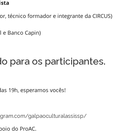
ista
r, técnico formador e integrante da CIRCUS)
l e Banco Capin)
o para os participantes.
 das 19h, esperamos vocês!
agram.com/galpaoculturalassissp/
poio do ProAC.