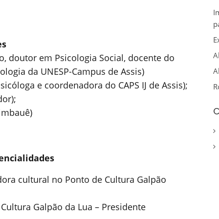
I
p
E
es
A
go, doutor em Psicologia Social, docente do
ologia da UNESP-Campus de Assis)
A
sicóloga e coordenadora do CAPS IJ de Assis);
R
or);
C
Zimbauê)
tencialidades
dora cultural no Ponto de Cultura Galpão
 Cultura Galpão da Lua – Presidente