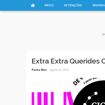
Pular
INÍCIO
INTENÇÕES
INSPIR
para
o
conteúdo
B
Extra Extra Querides
Pacha Men
agosto 8, 2022