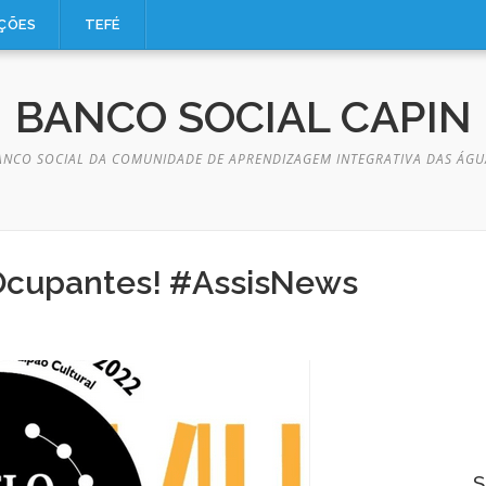
AÇÕES
TEFÉ
BANCO SOCIAL CAPIN
ANCO SOCIAL DA COMUNIDADE DE APRENDIZAGEM INTEGRATIVA DAS ÁGU
 Ocupantes! #AssisNews
S