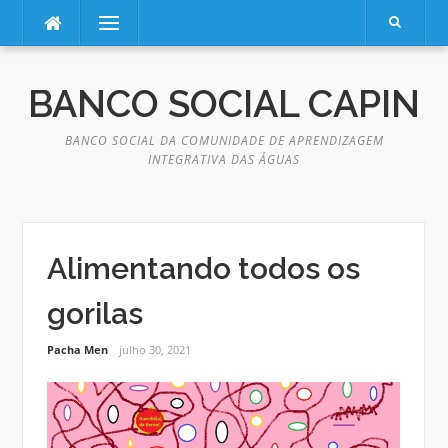
Pular
Menu
para
o
BANCO SOCIAL CAPIN
conteúdo
BANCO SOCIAL DA COMUNIDADE DE APRENDIZAGEM
INTEGRATIVA DAS ÁGUAS
Alimentando todos os
gorilas
Pacha Men
julho 30, 2021