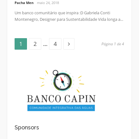
Pacha Men
maio 24, 2018
Um banco comunitário que inspira :D Gabriela Conti
Montenegro, Designer para Sustentabilidade Vida longa a...
Página
Página
Página
Paginação
1
2
…
4
Página 1 de 4
de
posts
Sponsors