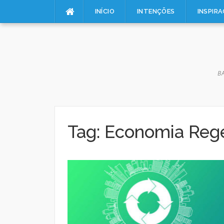
Pular
INÍCIO
INTENÇÕES
INSPIR
para
o
conteúdo
B
Tag:
Economia Rege